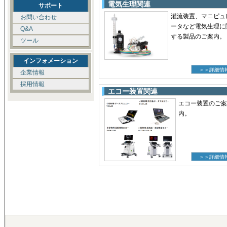
電気生理関連
サポート
灌流装置、マニピュ
お問い合わせ
ータなど電気生理に
Q&A
する製品のご案内。
ツール
インフォメーション
＞＞詳細情
企業情報
採用情報
エコー装置関連
エコー装置のご案
内。
＞＞詳細情